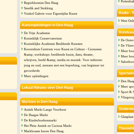
Pottenbak
Regiobloemist Den Haag
Smelik and Stokking
Radio - 
Vonkel Galerie voor Eigentijdse Kunst
West Onli
Kunstopleidingen in Den Haag
Rondvaa
De Vrije Academie
Koninklijk Conservatorium
De Ooiev
Koninklijke Academie Beeldende Kunsten
De Vlietv
Koorenhuis Centrum voor Kunst en Cultuur - Cursussen
Meer boo
&amp; workshops: beeldende kunst, dans, theater,
Meer boo
schrijven, beeld &amp; media en muziek. Voor iedereen:
Salonboo
jong en oud, mensen met een beperking, van beginner tot
gevorderde
Sportwin
Meer opleidingen
Den Haag
Meer spo
Lokaal Nieuws over Den Haag
Sport & 
Vliegero
Markten in Den Haag
Studente
Antiek Markt Lange Voorhout
De Haagse Markt
Glasplaat
De Kinderboekenmarkt
Het Plein Antiek en Curiosa Markt
Theewink
Markkraam huren Den Haag