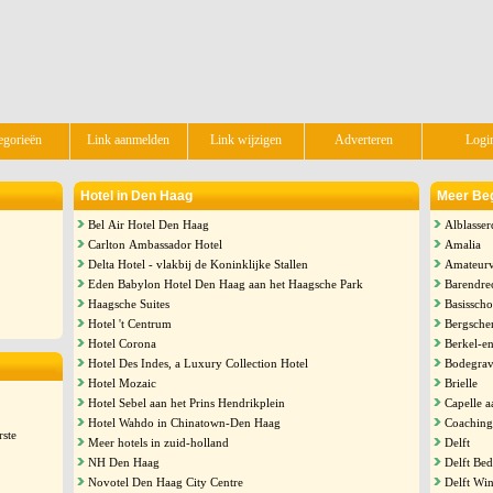
egorieën
Link aanmelden
Link wijzigen
Adverteren
Logi
Hotel in Den Haag
Meer Begi
Bel Air Hotel Den Haag
Alblasse
Carlton Ambassador Hotel
Amalia
Delta Hotel - vlakbij de Koninklijke Stallen
Amateurv
Eden Babylon Hotel Den Haag aan het Haagsche Park
Barendre
Haagsche Suites
Basissch
Hotel 't Centrum
Bergsche
Hotel Corona
Berkel-e
Hotel Des Indes, a Luxury Collection Hotel
Bodegra
Hotel Mozaic
Brielle
Hotel Sebel aan het Prins Hendrikplein
Capelle a
Hotel Wahdo in Chinatown-Den Haag
Coaching
rste
Meer hotels in zuid-holland
Delft
NH Den Haag
Delft Bed
Novotel Den Haag City Centre
Delft Win