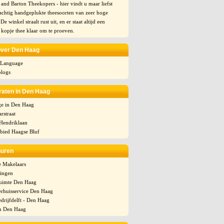
and Barton Theekopers - hier vindt u maar liefst
achtig handgeplukte theesoorten van zeer hoge
 De winkel straalt rust uit, en er staat altijd een
kopje thee klaar om te proeven.
over Den Haag
 Language
logs
raten in Den Haag
ge in Den Haag
rstraat
 Hendriklaan
bied Haagse Bluf
huren
e Makelaars
ingen
uimte Den Haag
erhuisservice Den Haag
drijfdelft - Den Haag
n Den Haag