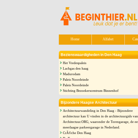
Home
Alfabet
Cat
Bezienswaardigheden in Den Haag
Het Vredespaleis
Lachgas den haag
Madurodam
Paleis Noordeinde
Paleis Noordeinde
Stichting Bezoekerscentrum Binnenhof
Bijzondere Haagse Architectuur
Architectuurwandeling in Den Haag - Bijzondere
architectuur kan U vinden in de architectuurgids van
Architectuur.ORG, waaronder de Torengarage, de ee
meerlaagse parkeergarage in Nederland.
CrÃ©che Den Haag