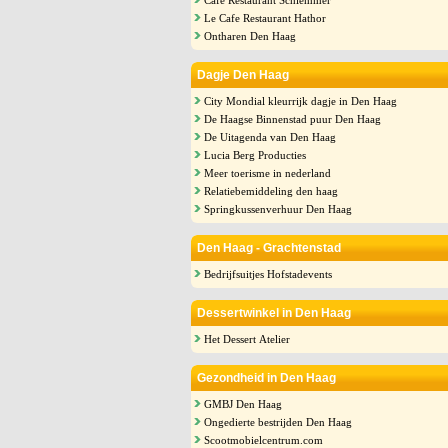
Cafe Restaurant Schlemmer
Le Cafe Restaurant Hathor
Ontharen Den Haag
Dagje Den Haag
City Mondial kleurrijk dagje in Den Haag
De Haagse Binnenstad puur Den Haag
De Uitagenda van Den Haag
Lucia Berg Producties
Meer toerisme in nederland
Relatiebemiddeling den haag
Springkussenverhuur Den Haag
Den Haag - Grachtenstad
Bedrijfsuitjes Hofstadevents
Dessertwinkel in Den Haag
Het Dessert Atelier
Gezondheid in Den Haag
GMBJ Den Haag
Ongedierte bestrijden Den Haag
Scootmobielcentrum.com