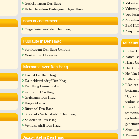
Vakantieh
Gezicht harsen Den Haag
Vakantie
Hotel Herenhuis Buitengoed HagenHorst
Webdesig
Zevenhui
Hotel in Zoetermeer
Zuid Hol
Ongedierte bestrijden Den Haag
Zwijndre
Huurauto in Den Haag
Museum 
Servicepunt Den Haag Centrum
Escher in
Vaartland.nl Occasions
Fotomus
Haags Op
Informatie over Den Haag
Het Konin
Het Van 
Dakdekker Den Haag
Letterku
Dakdekkersbedrijf Den Haag
Likeuren
Den Haag Deurwaarder
bestaande
Gemeente Den Haag
Opgericht
Grafstenen Den Haag
oudste, n
Haags Allerlei
Louis Co
Rijschool Den Haag
tentoonst
Sirelo.nl - Verhuisbedrijf Den Haag
op Neder
Studeren in Den Haag
geheimen
Verhuisbedrijf Den Haag
Meer mu
Museum B
Jazzwinkel in Den Haag