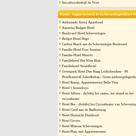
Stucadoorsbedrijf de Vries
Hotel - Appartement in Scheveningen/Den 
Ambassade Arena Aparthotel
Aquarius Budget-Hotel
Boulevard Hotel Scheveningen
Budget-Hotel Hage
Carlton Beach aan de Scheveningse Boulevard
Familie-Hotel Four Seasons
Familie-Hotel Maurits
Familiehotel Het Witte Huis
Familiehotel Strandhotel
Greenpark Hotel Den Haag Leidschendam - 96
Hotelkamers6 Zalen&nbsp;- Gratis parkeergelegenh
Hotel &amp; Appartementen Bella Vista
Hotel 't Sonnehuys
Hotel Albion - dichtbij het casino, het strand en het
circustheater
Hotel Bor - diohtbij het Circustheater van Scheveni
Hotel Corel aan de Badhuisweg
Hotel Duinzicht Duinhorst
Hotel Gevers
Hotel Mimosa Scheveningen
Hotel Plato met Appartementen