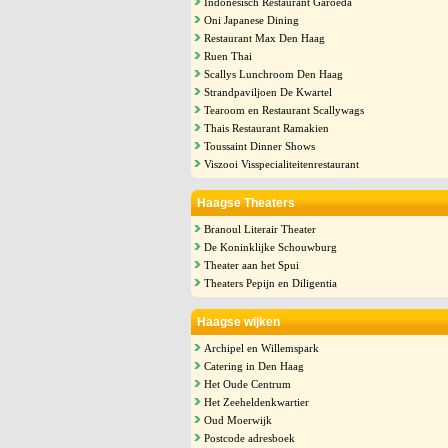
Indonesisch Restaurant Garoeda
Oni Japanese Dining
Restaurant Max Den Haag
Ruen Thai
Scallys Lunchroom Den Haag
Strandpaviljoen De Kwartel
Tearoom en Restaurant Scallywags
Thais Restaurant Ramakien
Toussaint Dinner Shows
Viszooi Visspecialiteitenrestaurant
Haagse Theaters
Branoul Literair Theater
De Koninklijke Schouwburg
Theater aan het Spui
Theaters Pepijn en Diligentia
Haagse wijken
Archipel en Willemspark
Catering in Den Haag
Het Oude Centrum
Het Zeeheldenkwartier
Oud Moerwijk
Postcode adresboek