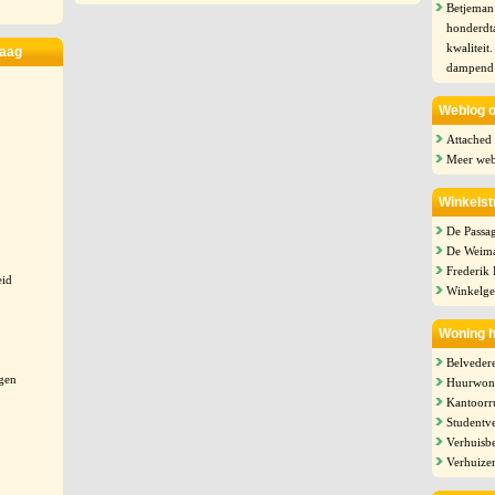
Betjeman 
honderdt
kwaliteit.
Haag
dampend 
Weblog 
Attached
Meer web
Winkelst
De Passa
De Weima
Frederik
eid
Winkelge
Woning 
Belveder
ngen
Huurwon
Kantoorr
Studentv
Verhuisbe
Verhuize