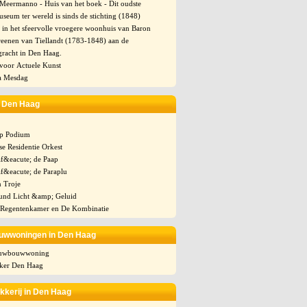
eermanno - Huis van het boek - Dit oudste
eum ter wereld is sinds de stichting (1848)
 in het sfeervolle vroegere woonhuis van Baron
reenen van Tiellandt (1783-1848) aan de
gracht in Den Haag.
oor Actuele Kunst
a Mesdag
l Den Haag
p Podium
e Residentie Orkest
f&eacute; de Paap
f&eacute; de Paraplu
n Troje
und Licht &amp; Geluid
g Regentenkamer en De Kombinatie
uwwoningen in Den Haag
euwbouwwoning
ker Den Haag
kkerij in Den Haag