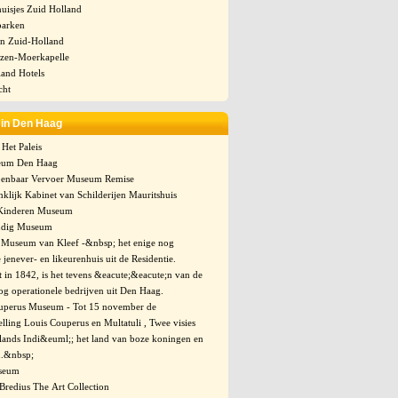
uisjes Zuid Holland
parken
n Zuid-Holland
zen-Moerkapelle
land Hotels
cht
in Den Haag
 Het Paleis
eum Den Haag
enbaar Vervoer Museum Remise
klijk Kabinet van Schilderijen Mauritshuis
Kinderen Museum
ndig Museum
 Museum van Kleef -&nbsp; het enige nog
 jenever- en likeurenhuis uit de Residentie.
 in 1842, is het tevens &eacute;&eacute;n van de
og operationele bedrijven uit Den Haag.
uperus Museum - Tot 15 november de
elling Louis Couperus en Multatuli , Twee visies
lands Indi&euml;; het land van boze koningen en
.&nbsp;
seum
redius The Art Collection