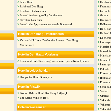
Paleis Hotel
Dordrech
Parkhotel Den Haag
Feestloca
Residenz Stadslogement
Gorinch
Staten Hotel een gezellig familiehotel
Gouda
Stayokay Den Haag
Heemste
Strandzicht Appartementen aan de Boulevard
Hellevoet
Hoek van
Holland 
Hotel in Den Haag - Voorschoten
Koeriersd
Van der Valk Hotel De Gouden Leeuw - Den Haag -
Lansinge
Voorschoten
Maasland
Maassluis
Hotel in Den Haag/ Voorburg
Makelaar
Monarch
Restaurant Hotel Savelberg in een mooi patrici&euml;rshuis
Paardrijd
Politiek
Hotel in Leidschendam
Rookvrij
Hampshire Hotel Greenpark
Rotterda
Rotterda
Hotel in Rijswijk
Schiplui
Strand
Bastion Deluxe Hotel Den Haag / Rijswijk
Utrecht
The Grand Winston Hotel
Vakantie
Vakantie
Hotel in Wassenaar
Vakantie