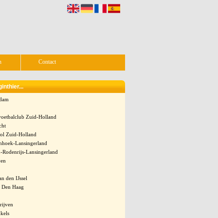
n
Contact
nthier...
rdam
oetbalclub Zuid-Holland
cht
ool Zuid-Holland
nhoek-Lansingerland
n-Rodenrijs-Lansingerland
ven
an den IJssel
 Den Haag
rijven
kels