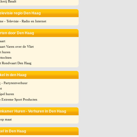
kerij Basalt
Televisie regio Den Haag
ne - Televisie - Radio en Internet
rten door Den Haag
aart
aart Varen over de Vliet
t huren
ttochten
t Rondvaart Den Haag
kel in den Haag
 - Partytentverhuur
rt
Spel huren
p Extreme Sport Producten
nkamer Huren - Verhuren in Den Haag
 op maat
el in Den Haag