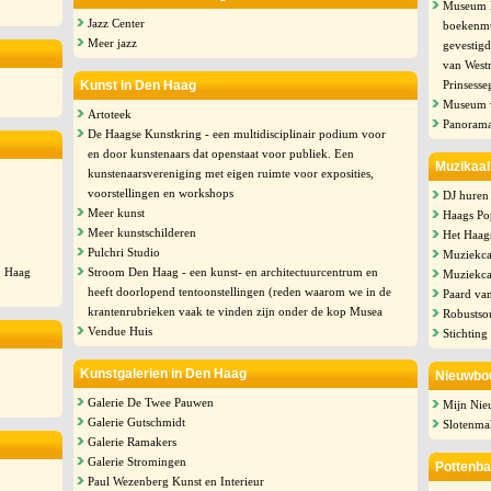
Museum M
Jazz Center
boekenmus
Meer jazz
gevestigd
van West
Kunst in Den Haag
Prinsesse
Museum v
Artoteek
Panoram
De Haagse Kunstkring - een multidisciplinair podium voor
en door kunstenaars dat openstaat voor publiek. Een
Muzikaa
kunstenaarsvereniging met eigen ruimte voor exposities,
voorstellingen en workshops
DJ huren
Meer kunst
Haags Po
Meer kunstschilderen
Het Haags
Pulchri Studio
Muziekca
n Haag
Stroom Den Haag - een kunst- en architectuurcentrum en
Muziekca
heeft doorlopend tentoonstellingen (reden waarom we in de
Paard va
krantenrubrieken vaak te vinden zijn onder de kop Musea
Robustso
Vendue Huis
Stichtin
Kunstgalerien in Den Haag
Nieuwbo
Galerie De Twee Pauwen
Mijn Ni
Galerie Gutschmidt
Slotenma
Galerie Ramakers
Galerie Stromingen
Pottenba
Paul Wezenberg Kunst en Interieur