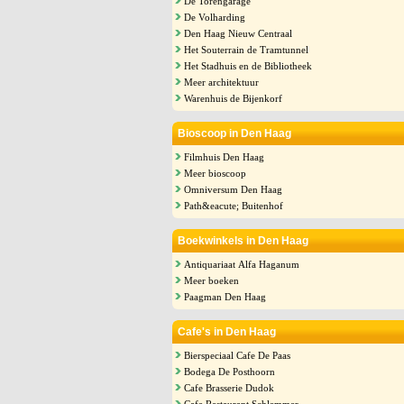
De Torengarage
De Volharding
Den Haag Nieuw Centraal
Het Souterrain de Tramtunnel
Het Stadhuis en de Bibliotheek
Meer architektuur
Warenhuis de Bijenkorf
Bioscoop in Den Haag
Filmhuis Den Haag
Meer bioscoop
Omniversum Den Haag
Path&eacute; Buitenhof
Boekwinkels in Den Haag
Antiquariaat Alfa Haganum
Meer boeken
Paagman Den Haag
Cafe's in Den Haag
Bierspeciaal Cafe De Paas
Bodega De Posthoorn
Cafe Brasserie Dudok