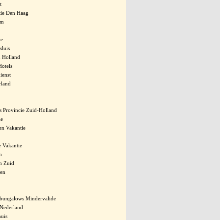
t
tie Den Haag
em
de
sluis
 Holland
Hotels
ienst
rland
s Provincie Zuid-Holland
ie
en Vakantie
e Vakantie
m
m Zuid
den
 bungalows Mindervalide
 Nederland
huis